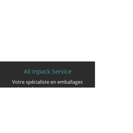
All Inpack Service
Votre spécialiste en emballages
industriels maritimes et aeriens
Contactez-nous
Rue du Marais 160